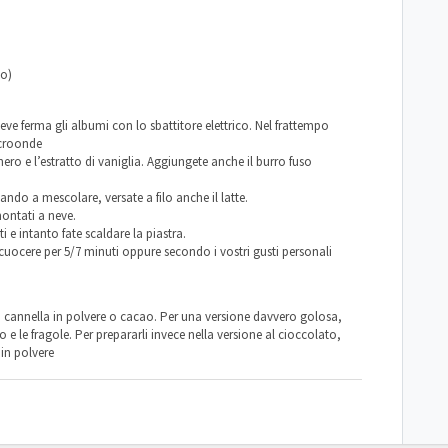
vo)
eve ferma gli albumi con lo sbattitore elettrico. Nel frattempo
icroonde
hero e l’estratto di vaniglia. Aggiungete anche il burro fuso
uando a mescolare, versate a filo anche il latte.
ontati a neve.
 e intanto fate scaldare la piastra.
 cuocere per 5/7 minuti oppure secondo i vostri gusti personali
 cannella in polvere o cacao. Per una versione davvero golosa,
 e le fragole. Per prepararli invece nella versione al cioccolato,
in polvere