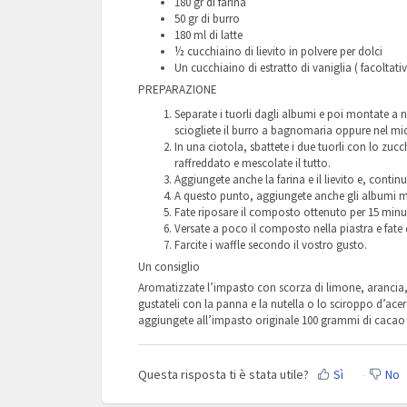
180 gr di farina
50 gr di burro
180 ml di latte
½ cucchiaino di lievito in polvere per dolci
Un cucchiaino di estratto di vaniglia ( facoltati
PREPARAZIONE
Separate i tuorli dagli albumi e poi montate a n
sciogliete il burro a bagnomaria oppure nel m
In una ciotola, sbattete i due tuorli con lo zucc
raffreddato e mescolate il tutto.
Aggiungete anche la farina e il lievito e, contin
A questo punto, aggiungete anche gli albumi m
Fate riposare il composto ottenuto per 15 minuti
Versate a poco il composto nella piastra e fate
Farcite i waffle secondo il vostro gusto.
Un consiglio
Aromatizzate l’impasto con scorza di limone, arancia,
gustateli con la panna e la nutella o lo sciroppo d’acero
aggiungete all’impasto originale 100 grammi di cacao 
Questa risposta ti è stata utile?
Sì
No