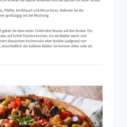
t im Inneren der Blätter entfernen und die Spitzen mit einer Schere
alz, Pfeffer, Knoblauch und Minze hinzu. Nehmen Sie die
chen großzügig mit der Mischung.
d geben Sie etwa einen Zentimeter Wasser auf den Boden. Die
nden auf hoher Flamme kochen, bis die Blätter weich sind.
einem klassischen Kochmodus eher dunkler (aufgrund von
 einschließlich der äußeren Blätter. Sie können allein oder als