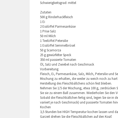
Schwierigkeitsgrad: mittel
Zutaten
500 g Rinderhackfleisch
1 Ei
2 Esslöffel Parmesankäse
1 Prise Salz
50 ml Milch
1 Teelöffel Petersilie
1 Esslöffel Semmelbrösel
50 g Scamorza
25 g gewürfelter Speck
350 ml passierte Tomaten
Öl, Salz und Zwiebel nach Geschmack
Vorbereitung
Fleisch, Ei, Parmesankäse, Salz, Milch, Petersilie und 
Mischung zu erhalten, die weder zu weich noch zu hart 
Herstellung des Fleischbällchens schön fest bleiben.
Nehmen Sie 1/5 der Mischung, etwa 100 g, zerdrücken Sie
Sie sie zu einem Ball zusammen. Wiederholen Sie den Vor
Sobald die Fleischbällchen fertig sind, legen Sie sie in
variiert je nach Geschmack) und passierte Tomaten hi
Kochen
3,5 Stunden bei HIGH Temperatur kochen lassen und da
Garzeit drehen Sie die Fleischbällchen auf den Kopf.