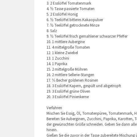
3. 2 Esslöffel Tomatenmark
4. ½ Tasse passierte Tomaten
5. 2 Esslöffel Honig
6. ½ Teelöffel bitteres Kakaopulver
7. ½ Teelöffel getrocknete Minze
8. Salz
9. ½ Teelöffel frisch gemahlener schwarzer Pfeffer
10. 1 mittlere Aubergine
11. 4 mittelgroße Tomaten
12. 1 kleine Zwiebel
13. 1 Zucchini
14. 1 Paprika
15. 2 mittelgroße Möhren
16. 2 mittlere Sellerie-Stangen
17. ⅓ Becher goldenen Rosinen
18. 3 Esslöffel Kapern, gespült und abgetropft
19. 3 Esslöffel grüne Oliven
20. 3 Esslöffel Pinienkerne
Verfahren
Mischen Sie Essig, Öl, Tomatenpüree, Tomatenmark, Hon
Bereiten Sie Auberginen, Zucchini, Paprika, Karotten, T
der gewünschten Größe schneiden. Geben Sie dann al
hinein.
Gießen Sie die zuvor in der Tasse zubereitete Mischun