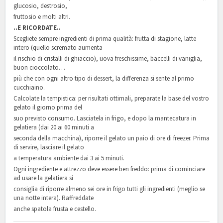
glucosio, destrosio,
fruttosio e molti altri.
..E RICORDATE..
Scegliete sempre ingredienti di prima qualità: frutta di stagione, latte
intero (quello scremato aumenta
il rischio di cristalli di ghiaccio), uova freschissime, baccelli di vaniglia,
buon cioccolato…
più che con ogni altro tipo di dessert, la differenza si sente al primo
cucchiaino.
Calcolate la tempistica: per risultati ottimali, preparate la base del vostro
gelato il giorno prima del
suo previsto consumo. Lasciatela in frigo, e dopo la mantecatura in
gelatiera (dai 20 ai 60 minuti a
seconda della macchina), riporre il gelato un paio di ore di freezer. Prima
di servire, lasciare il gelato
a temperatura ambiente dai 3 ai 5 minuti.
Ogni ingrediente e attrezzo deve essere ben freddo: prima di cominciare
ad usare la gelatiera si
consiglia di riporre almeno sei ore in frigo tutti gli ingredienti (meglio se
una notte intera). Raffreddate
anche spatola frusta e cestello.