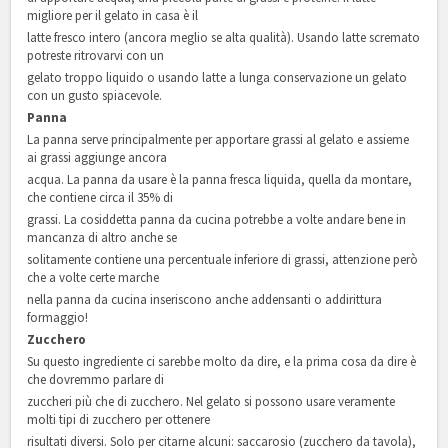
migliore per il gelato in casa è il
latte fresco intero (ancora meglio se alta qualità). Usando latte scremato
potreste ritrovarvi con un
gelato troppo liquido o usando latte a lunga conservazione un gelato
con un gusto spiacevole.
Panna
La panna serve principalmente per apportare grassi al gelato e assieme
ai grassi aggiunge ancora
acqua. La panna da usare è la panna fresca liquida, quella da montare,
che contiene circa il 35% di
grassi. La cosiddetta panna da cucina potrebbe a volte andare bene in
mancanza di altro anche se
solitamente contiene una percentuale inferiore di grassi, attenzione però
che a volte certe marche
nella panna da cucina inseriscono anche addensanti o addirittura
formaggio!
Zucchero
Su questo ingrediente ci sarebbe molto da dire, e la prima cosa da dire è
che dovremmo parlare di
zuccheri più che di zucchero. Nel gelato si possono usare veramente
molti tipi di zucchero per ottenere
risultati diversi. Solo per citarne alcuni: saccarosio (zucchero da tavola),