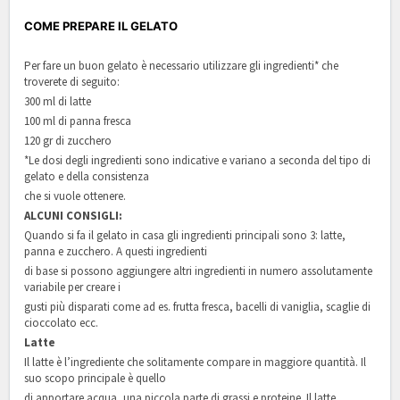
COME PREPARE IL GELATO
Per fare un buon gelato è necessario utilizzare gli ingredienti* che
troverete di seguito:
300 ml di latte
100 ml di panna fresca
120 gr di zucchero
*Le dosi degli ingredienti sono indicative e variano a seconda del tipo di
gelato e della consistenza
che si vuole ottenere.
ALCUNI CONSIGLI:
Quando si fa il gelato in casa gli ingredienti principali sono 3: latte,
panna e zucchero. A questi ingredienti
di base si possono aggiungere altri ingredienti in numero assolutamente
variabile per creare i
gusti più disparati come ad es. frutta fresca, bacelli di vaniglia, scaglie di
cioccolato ecc.
Latte
Il latte è l’ingrediente che solitamente compare in maggiore quantità. Il
suo scopo principale è quello
di apportare acqua, una piccola parte di grassi e proteine. Il latte