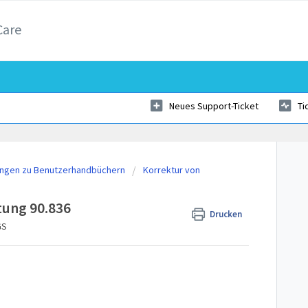
Care
Neues Support-Ticket
Ti
zungen zu Benutzerhandbüchern
Korrektur von
tung 90.836
Drucken
GS